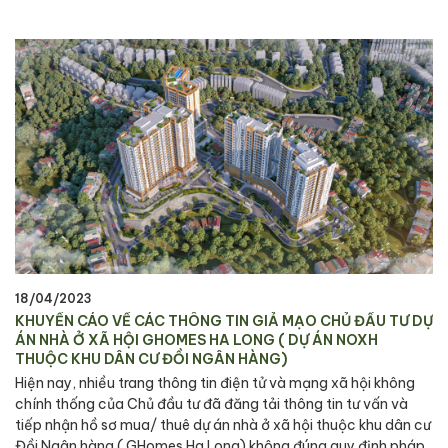
18/04/2023
KHUYẾN CÁO VỀ CÁC THÔNG TIN GIẢ MẠO CHỦ ĐẦU TƯ DỰ
ÁN NHÀ Ở XÃ HỘI GHOMES HA LONG ( DỰ ÁN NOXH
THUỘC KHU DÂN CƯ ĐỒI NGÂN HÀNG)
Hiện nay, nhiều trang thông tin điện tử và mạng xã hội không
chính thống của Chủ đầu tư đã đăng tải thông tin tư vấn và
tiếp nhận hồ sơ mua/ thuê dự án nhà ở xã hội thuộc khu dân cư
Đồi Ngân hàng ( GHomes Ha Long) không đúng quy định pháp