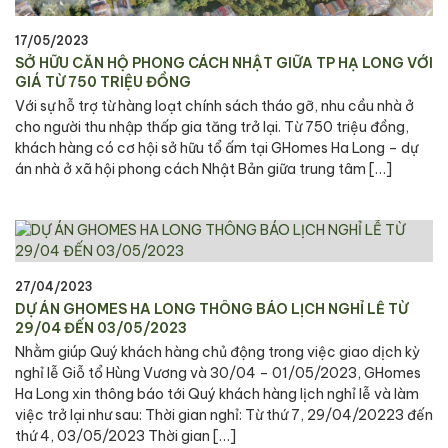
17/05/2023
SỞ HỮU CĂN HỘ PHONG CÁCH NHẬT GIỮA TP HẠ LONG VỚI
GIÁ TỪ 750 TRIỆU ĐỒNG
Với sự hỗ trợ từ hàng loạt chính sách tháo gỡ, nhu cầu nhà ở
cho người thu nhập thấp gia tăng trở lại. Từ 750 triệu đồng,
khách hàng có cơ hội sở hữu tổ ấm tại GHomes Ha Long – dự
án nhà ở xã hội phong cách Nhật Bản giữa trung tâm […]
27/04/2023
DỰ ÁN GHOMES HA LONG THÔNG BÁO LỊCH NGHỈ LỄ TỪ
29/04 ĐẾN 03/05/2023
Nhằm giúp Quý khách hàng chủ động trong việc giao dịch kỳ
nghỉ lễ Giỗ tổ Hùng Vương và 30/04 – 01/05/2023, GHomes
Ha Long xin thông báo tới Quý khách hàng lịch nghỉ lễ và làm
việc trở lại như sau: Thời gian nghỉ: Từ thứ 7, 29/04/20223 đến
thứ 4, 03/05/2023 Thời gian […]