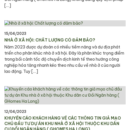
[…]
15/04/2023
NHÀ Ở XÃ HỘI: CHẤT LƯỢNG CÓ ĐẢM BẢO?
Năm 2023 được dự đoán có nhiều tiềm năng và dư địa phát
triển cho phân khúc nhà ở xã hội. Đây là phân khúc trọng điểm
trong bối cảnh tốc độ chuyển dịch kinh tế theo hướng công
nghiệp hóa tăng nhanh kéo theo nhu cầu về nhà ở của người
lao động. Tuy […]
12/04/2023
KHUYẾN CÁO KHÁCH HÀNG VỀ CÁC THÔNG TIN GIẢ MẠO
CHỦ ĐẦU TƯ DỰ ÁN KHU NHÀ Ở XÃ HỘI THUỘC KHU DÂN
CƯ ĐỒI NGÂN HÀNG ( GHOMES HA LONG)