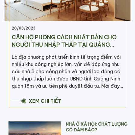
28/03/2023
CĂN HỘ PHONG CÁCH NHẬT BẢN CHO
NGƯỜI THU NHẬP THẤP TẠI QUẢNG
NINH
Là địa phương phát triển kinh tế trọng điểm với
nhiều khu công nghiệp lớn, vấn đề đáp ứng nhu
cầu nhà ở cho công nhân và người lao động có
thu nhập thấp luôn được UBND tỉnh Quảng Ninh
quan tâm và ưu tiên phê duyệt đầu tư. Mới đây,
một trong những dự án nhà ở xã hội đầu tiên tại
Hạ Long đã chính thức ra mắt, trở thành dự án
XEM CHI TIẾT
tiên phong trong công tác xây dựng nhà ở xã
hội đạt tiêu chuẩn quốc tế tại địa phương này.
NHÀ Ở XÃ HỘI: CHẤT LƯỢNG
CÓ ĐẢM BẢO?