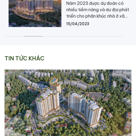
Năm 2023 được dự đoán có
nhiều tiềm năng và dư địa phát
triển cho phân khúc nhà ở xã
hội. Đây là phân khúc trọng
15/04/2023
điểm trong bối cảnh tốc độ
chuyển dịch kinh tế theo hướng
công nghiệp hóa tăng nhanh
kéo theo nhu cầu về nhà ở của
người lao động. Tuy […]
TIN TỨC KHÁC