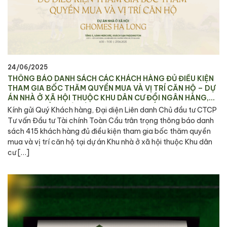
24/06/2025
THÔNG BÁO DANH SÁCH CÁC KHÁCH HÀNG ĐỦ ĐIỀU KIỆN
THAM GIA BỐC THĂM QUYỀN MUA VÀ VỊ TRÍ CĂN HỘ – DỰ
ÁN NHÀ Ở XÃ HỘI THUỘC KHU DÂN CƯ ĐỒI NGÂN HÀNG,
PHƯỜNG HỒNG HẢI VÀ PHƯỜNG CAO THẮNG, TP. HẠ LONG
Kính gửi Quý Khách hàng, Đại diện Liên danh Chủ đầu tư CTCP
Tư vấn Đầu tư Tài chính Toàn Cầu trân trọng thông báo danh
sách 415 khách hàng đủ điều kiện tham gia bốc thăm quyền
mua và vị trí căn hộ tại dự án Khu nhà ở xã hội thuộc Khu dân
cư […]