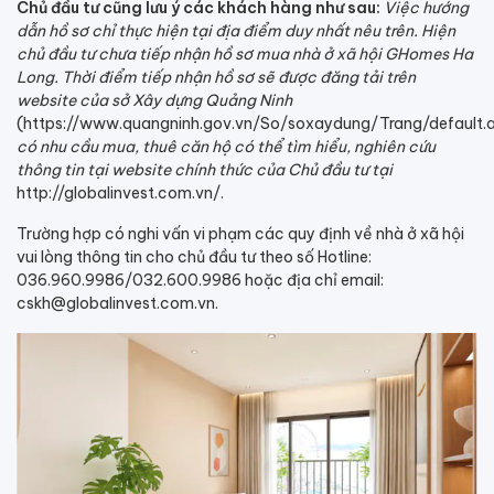
Chủ đầu tư cũng lưu ý các khách hàng như sau:
Việc hướng
dẫn hồ sơ chỉ thực hiện tại địa điểm duy nhất nêu trên. Hiện
chủ đầu tư chưa tiếp nhận hồ sơ mua nhà ở xã hội GHomes Ha
Long. Thời điểm tiếp nhận hồ sơ sẽ được đăng tải trên
website của sở Xây dựng Quảng Ninh
(https://www.quangninh.gov.vn/So/soxaydung/Trang/default.a
có nhu cầu mua, thuê căn hộ có thể tìm hiểu, nghiên cứu
thông tin tại website chính thức của Chủ đầu tư tại
http://globalinvest.com.vn/.
Trường hợp có nghi vấn vi phạm các quy định về nhà ở xã hội
vui lòng thông tin cho chủ đầu tư theo số Hotline:
036.960.9986/032.600.9986 hoặc địa chỉ email:
cskh@globalinvest.com.vn.