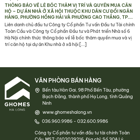
THÔNG BÁO VỀ LỄ BỐC THĂM VỊ TRÍ VÀ QUYỀN MUA CĂN
HỘ – DỰ ÁN NHÀ Ở XÃ HỘI THUỘC KHU DÂN CƯ ĐỒI NGÂN
HÀNG, PHƯỜNG HỒNG HẢI VÀ PHƯỜNG CAO THẮNG, TP.
HẠ LONG
Liên danh chủ đầu tư Công ty Cổ phần Tư vấn Đầu tư Tài chính
Toàn Cầu và Công ty Cổ phần Đầu tư và Phát triển Nhà số 6
Hà Nội chính thức thông báo về lễ bốc thăm quyền mua và vị
trí căn hộ tại dự án Khu nhà ở xã hội […]
VĂN PHÒNG BÁN HÀNG
Bến tàu Hòn Gai, 98 Phố Bến Tàu, phường
Bạch Đằng, thành phố Hạ Long, tỉnh Quảng
Ninh
www.ghomeshalong.vn
036.960.9986
-
032.600.9986
Công ty Cổ phần tư vấn đầu tư tài chính Toàn
Cầu. MST: 0102029216. Địa chỉ: Số 30A Lý