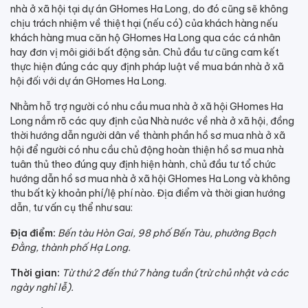
nhà ở xã hội tại dự án GHomes Ha Long, do đó cũng sẽ không
chịu trách nhiệm về thiệt hại (nếu có) của khách hàng nếu
khách hàng mua căn hộ GHomes Ha Long qua các cá nhân
hay đơn vị môi giới bất động sản. Chủ đầu tư cũng cam kết
thực hiện đúng các quy định pháp luật về mua bán nhà ở xã
hội đối với dự án GHomes Ha Long.
Nhằm hỗ trợ người có nhu cầu mua nhà ở xã hội GHomes Ha
Long nắm rõ các quy định của Nhà nước về nhà ở xã hội, đồng
thời hướng dẫn người dân về thành phần hồ sơ mua nhà ở xã
hội để người có nhu cầu chủ động hoàn thiện hồ sơ mua nhà
tuân thủ theo đúng quy định hiện hành, chủ đầu tư tổ chức
hướng dẫn hồ sơ mua nhà ở xã hội GHomes Ha Long và không
thu bất kỳ khoản phí/lệ phí nào. Địa điểm và thời gian hướng
dẫn, tư vấn cụ thể như sau:
Địa điểm:
Bến tàu Hòn Gai, 98 phố Bến Tàu, phường Bạch
Đằng, thành phố Hạ Long.
Thời gian:
Từ thứ 2 đến thứ 7 hàng tuần (trừ chủ nhật và các
ngày nghỉ lễ).