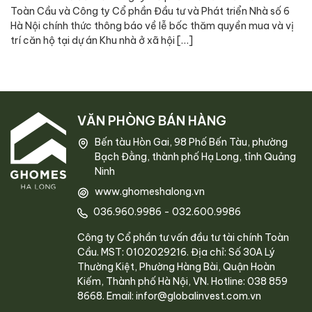
Toàn Cầu và Công ty Cổ phần Đầu tư và Phát triển Nhà số 6
Hà Nội chính thức thông báo về lễ bốc thăm quyền mua và vị
trí căn hộ tại dự án Khu nhà ở xã hội […]
VĂN PHÒNG BÁN HÀNG
Bến tàu Hòn Gai, 98 Phố Bến Tàu, phường
Bạch Đằng, thành phố Hạ Long, tỉnh Quảng
Ninh
www.ghomeshalong.vn
036.960.9986
-
032.600.9986
Công ty Cổ phần tư vấn đầu tư tài chính Toàn
Cầu. MST: 0102029216. Địa chỉ: Số 30A Lý
Thường Kiệt, Phường Hàng Bài, Quận Hoàn
Kiếm, Thành phố Hà Nội, VN. Hotline: 038 859
8668. Email: infor@globalinvest.com.vn