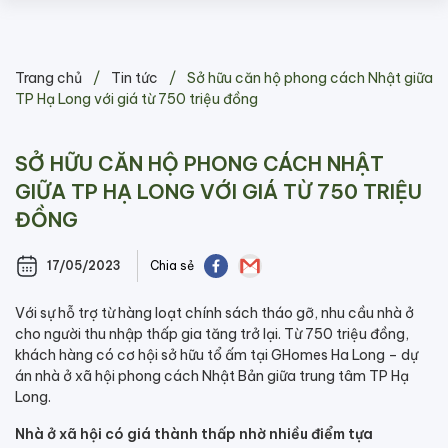
Skip
Trang chủ
/
Tin tức
/
Sở hữu căn hộ phong cách Nhật giữa
to
TP Hạ Long với giá từ 750 triệu đồng
content
SỞ HỮU CĂN HỘ PHONG CÁCH NHẬT
GIỮA TP HẠ LONG VỚI GIÁ TỪ 750 TRIỆU
ĐỒNG
17/05/2023
Chia sẻ
Với sự hỗ trợ từ hàng loạt chính sách tháo gỡ, nhu cầu nhà ở
cho người thu nhập thấp gia tăng trở lại. Từ 750 triệu đồng,
khách hàng có cơ hội sở hữu tổ ấm tại GHomes Ha Long – dự
án nhà ở xã hội phong cách Nhật Bản giữa trung tâm TP Hạ
Long.
Nhà ở xã hội có giá thành thấp nhờ nhiều điểm tựa