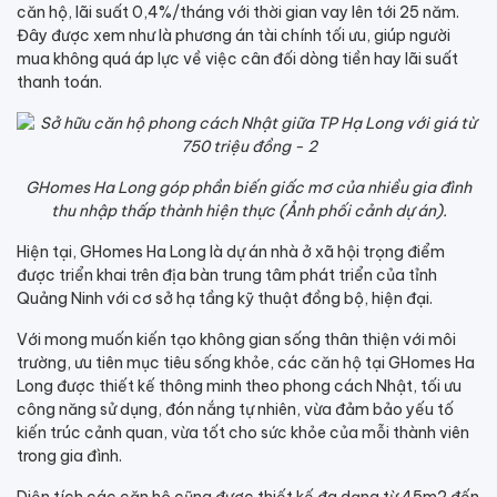
căn hộ, lãi suất 0,4%/tháng với thời gian vay lên tới 25 năm.
Đây được xem như là phương án tài chính tối ưu, giúp người
mua không quá áp lực về việc cân đối dòng tiền hay lãi suất
thanh toán.
GHomes Ha Long góp phần biến giấc mơ của nhiều gia đình
thu nhập thấp thành hiện thực (Ảnh phối cảnh dự án).
Hiện tại, GHomes Ha Long là dự án nhà ở xã hội trọng điểm
được triển khai trên địa bàn trung tâm phát triển của tỉnh
Quảng Ninh với cơ sở hạ tầng kỹ thuật đồng bộ, hiện đại.
Với mong muốn kiến tạo không gian sống thân thiện với môi
trường, ưu tiên mục tiêu sống khỏe, các căn hộ tại GHomes Ha
Long được thiết kế thông minh theo phong cách Nhật, tối ưu
công năng sử dụng, đón nắng tự nhiên, vừa đảm bảo yếu tố
kiến trúc cảnh quan, vừa tốt cho sức khỏe của mỗi thành viên
trong gia đình.