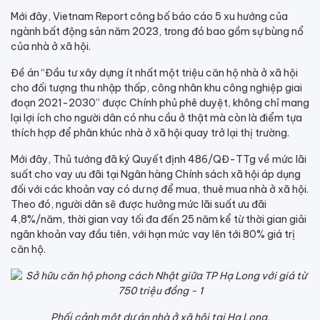
Mới đây, Vietnam Report công bố báo cáo 5 xu hướng của
ngành bất động sản năm 2023, trong đó bao gồm sự bùng nổ
của nhà ở xã hội.
Đề án “Đầu tư xây dựng ít nhất một triệu căn hộ nhà ở xã hội
cho đối tượng thu nhập thấp, công nhân khu công nghiệp giai
đoạn 2021-2030” được Chính phủ phê duyệt, không chỉ mang
lại lợi ích cho người dân có nhu cầu ở thật mà còn là điểm tựa
thích hợp để phân khúc nhà ở xã hội quay trở lại thị trường.
Mới đây, Thủ tướng đã ký Quyết định 486/QĐ-TTg về mức lãi
suất cho vay ưu đãi tại Ngân hàng Chính sách xã hội áp dụng
đối với các khoản vay có dư nợ để mua, thuê mua nhà ở xã hội.
Theo đó, người dân sẽ được hưởng mức lãi suất ưu đãi
4,8%/năm, thời gian vay tối đa đến 25 năm kể từ thời gian giải
ngân khoản vay đầu tiên, với hạn mức vay lên tới 80% giá trị
căn hộ.
Phối cảnh một dự án nhà ở xã hội tại Hạ Long.