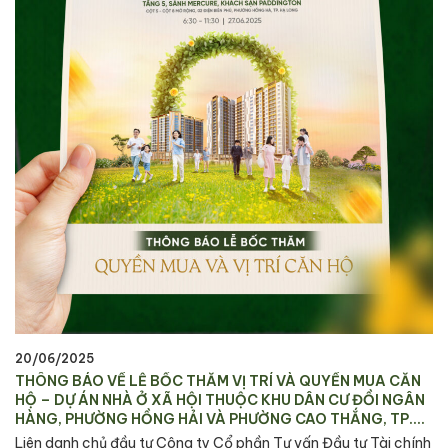
20/06/2025
THÔNG BÁO VỀ LỄ BỐC THĂM VỊ TRÍ VÀ QUYỀN MUA CĂN
HỘ – DỰ ÁN NHÀ Ở XÃ HỘI THUỘC KHU DÂN CƯ ĐỒI NGÂN
HÀNG, PHƯỜNG HỒNG HẢI VÀ PHƯỜNG CAO THẮNG, TP.
HẠ LONG
Liên danh chủ đầu tư Công ty Cổ phần Tư vấn Đầu tư Tài chính