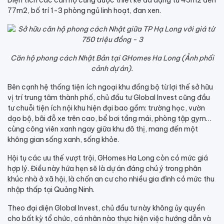
Diện tích các căn hộ cũng được thiết kế đa dạng từ 45m2 đến
77m2, bố trí 1-3 phòng ngủ linh hoạt, đan xen.
Căn hộ phong cách Nhật Bản tại GHomes Ha Long (Ảnh phối
cảnh dự án).
Bên cạnh hệ thống tiện ích ngoại khu đồng bộ từ lợi thế sở hữu
vị trí trung tâm thành phố, chủ đầu tư Global Invest cũng đầu
tư chuỗi tiện ích nội khu hiện đại bao gồm: trường học, vườn
dạo bộ, bãi đỗ xe trên cao, bể bơi tầng mái, phòng tập gym…
cùng công viên xanh ngay giữa khu đô thị, mang đến một
không gian sống xanh, sống khỏe.
Hội tụ các ưu thế vượt trội, GHomes Ha Long còn có mức giá
hợp lý. Điều này hứa hẹn sẽ là dự án đáng chú ý trong phân
khúc nhà ở xã hội, là chốn an cư cho nhiều gia đình có mức thu
nhập thấp tại Quảng Ninh.
Theo đại diện Global Invest, chủ đầu tư này không ủy quyền
cho bất kỳ tổ chức, cá nhân nào thực hiện việc hướng dẫn và