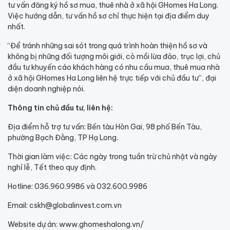
tư vấn đăng ký hồ sơ mua, thuê nhà ở xã hội GHomes Ha Long.
Việc hướng dẫn, tư vấn hồ sơ chỉ thực hiện tại địa điểm duy
nhất.
“Để tránh những sai sót trong quá trình hoàn thiện hồ sơ và
không bị những đối tượng môi giới, cò mồi lừa đảo, trục lợi, chủ
đầu tư khuyến cáo khách hàng có nhu cầu mua, thuê mua nhà
ở xã hội GHomes Ha Long liên hệ trực tiếp với chủ đầu tư”, đại
diện doanh nghiệp nói.
Thông tin chủ đầu tư, liên hệ:
Địa điểm hỗ trợ tư vấn: Bến tàu Hòn Gai, 98 phố Bến Tàu,
phường Bạch Đằng, TP Hạ Long.
Thời gian làm việc: Các ngày trong tuần trừ chủ nhật và ngày
nghỉ lễ, Tết theo quy định.
Hotline: 036.960.9986 và 032.600.9986
Email: cskh@globalinvest.com.vn
Website dự án: www.ghomeshalong.vn/