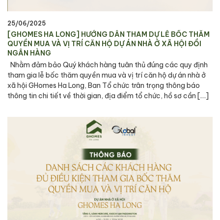
25/06/2025
[GHOMES HA LONG] HƯỚNG DẪN THAM DỰ LỄ BỐC THĂM
QUYỀN MUA VÀ VỊ TRÍ CĂN HỘ DỰ ÁN NHÀ Ở XÃ HỘI ĐỒI
NGÂN HÀNG
Nhằm đảm bảo Quý khách hàng tuân thủ đúng các quy định
tham gia lễ bốc thăm quyền mua và vị trí căn hộ dự án nhà ở
xã hội GHomes Ha Long, Ban Tổ chức trân trọng thông báo
thông tin chi tiết về thời gian, địa điểm tổ chức, hồ sơ cần […]