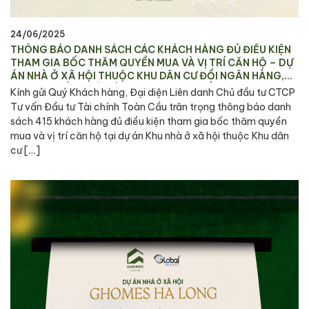
24/06/2025
THÔNG BÁO DANH SÁCH CÁC KHÁCH HÀNG ĐỦ ĐIỀU KIỆN
THAM GIA BỐC THĂM QUYỀN MUA VÀ VỊ TRÍ CĂN HỘ – DỰ
ÁN NHÀ Ở XÃ HỘI THUỘC KHU DÂN CƯ ĐỒI NGÂN HÀNG,
PHƯỜNG HỒNG HẢI VÀ PHƯỜNG CAO THẮNG, TP. HẠ LONG
Kính gửi Quý Khách hàng, Đại diện Liên danh Chủ đầu tư CTCP
Tư vấn Đầu tư Tài chính Toàn Cầu trân trọng thông báo danh
sách 415 khách hàng đủ điều kiện tham gia bốc thăm quyền
mua và vị trí căn hộ tại dự án Khu nhà ở xã hội thuộc Khu dân
cư […]