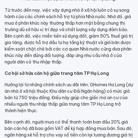
Từ trước đến nay, việc xây dựng nhà ở xã hội luôn có sự song
hành của các chính sách hỗ trợ từ phía Nhà nước. Nhờ đó, giá
mua ở phân khúc này thường thấp hơn mặt bằng chung thị
trường dù sở hữu vị trí đẹp và chất lượng xây dựng đảm bảo.
Bên cạnh đó, việc miễn tiền sử dụng đất, giảm 50% thuế giá trị
gia tăng, được hỗ trợ đầu tư hạ tầng kỹ thuật và giá bán được
kiểm soát chặt chẽ bởi các cơ quan Nhà nước cũng đưa phân
khúc này đến đúng đối tượng, đáp ứng nhu cầu nhà ở của
người dân có thu nhập thấp.
Cơ hội sở hữu căn hộ giữa trung tâm TP Hạ Long
Hưởng lợi từ những chính sách ưu đãi trên, GHomes Ha Long (dự
án nhà ở xã hội thuộc Khu dân cư Đồi Ngân hàng) có mức giá
bán từ 750 triệu đồng. Điều này giúp cho giấc mơ an cư của
nhiều người thu nhập thấp giữa trung tâm TP Hạ Long trở
thành hiện thực.
Bên cạnh đó, người mua có thể thanh toán ban đầu 20% giá
bán căn hộ đã bao gồm VAT để ký hợp đồng mua bán. Sau đó,
ngân hàng sẽ hỗ trợ cho vay số tiền còn lại tương đương giá trị