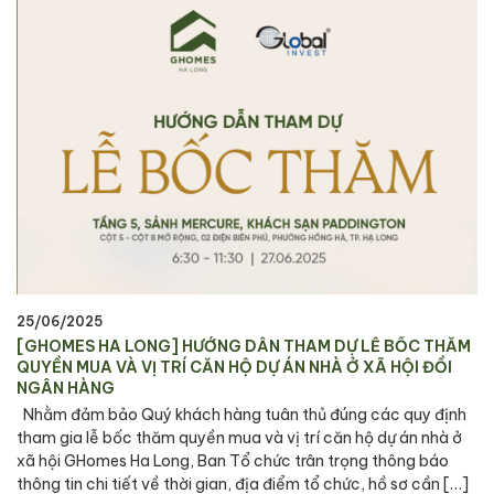
25/06/2025
[GHOMES HA LONG] HƯỚNG DẪN THAM DỰ LỄ BỐC THĂM
QUYỀN MUA VÀ VỊ TRÍ CĂN HỘ DỰ ÁN NHÀ Ở XÃ HỘI ĐỒI
NGÂN HÀNG
Nhằm đảm bảo Quý khách hàng tuân thủ đúng các quy định
tham gia lễ bốc thăm quyền mua và vị trí căn hộ dự án nhà ở
xã hội GHomes Ha Long, Ban Tổ chức trân trọng thông báo
thông tin chi tiết về thời gian, địa điểm tổ chức, hồ sơ cần […]