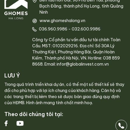
Bến tàu Hòn Gai, 98 Phố Bến Tàu, phường
Bạch Đằng, thành phố Hạ Long, tỉnh Quảng
Ninh
www.ghomeshalong.vn
036.960.9986
-
032.600.9986
Công ty Cổ phần tư vấn đầu tư tài chính Toàn
Cầu. MST: 0102029216. Địa chỉ: Số 30A Lý
Thường Kiệt, Phường Hàng Bài, Quận Hoàn
Kiếm, Thành phố Hà Nội, VN. Hotline: 038 859
8668. Email: infor@globalinvest.com.vn
LƯU Ý
Trong quá trình triển khai dự án, có thể một số thiết kế sẽ thay
đổi cho phù hợp với lợi ích chung của khách hàng. Căn hộ và
các trang thiết bị kèm theo sẽ được bàn giao đúng quy định
của HĐMB. Hình ảnh mang tính chất minh hoạ.
Theo dõi chúng tôi tại: