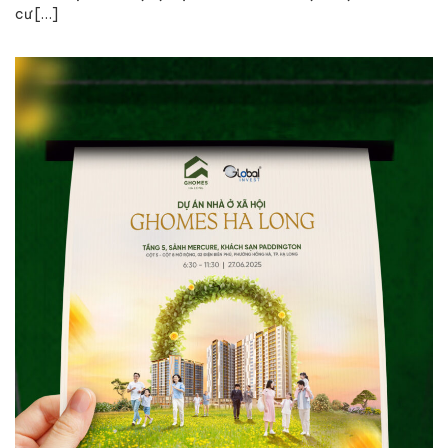
cư […]