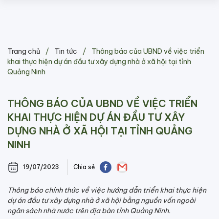
Skip
Trang chủ
/
Tin tức
/
Thông báo của UBND về việc triển
to
khai thực hiện dự án đầu tư xây dựng nhà ở xã hội tại tỉnh
content
Quảng Ninh
THÔNG BÁO CỦA UBND VỀ VIỆC TRIỂN
KHAI THỰC HIỆN DỰ ÁN ĐẦU TƯ XÂY
DỰNG NHÀ Ở XÃ HỘI TẠI TỈNH QUẢNG
NINH
19/07/2023
Chia sẻ
Thông báo chính thức về việc hướng dẫn triển khai thực hiện
dự án đầu tư xây dựng nhà ở xã hội bằng nguồn vốn ngoài
ngân sách nhà nước trên địa bàn tỉnh Quảng Ninh.