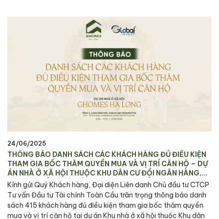
24/06/2025
THÔNG BÁO DANH SÁCH CÁC KHÁCH HÀNG ĐỦ ĐIỀU KIỆN
THAM GIA BỐC THĂM QUYỀN MUA VÀ VỊ TRÍ CĂN HỘ – DỰ
ÁN NHÀ Ở XÃ HỘI THUỘC KHU DÂN CƯ ĐỒI NGÂN HÀNG,
PHƯỜNG HỒNG HẢI VÀ PHƯỜNG CAO THẮNG, TP. HẠ LONG
Kính gửi Quý Khách hàng, Đại diện Liên danh Chủ đầu tư CTCP
Tư vấn Đầu tư Tài chính Toàn Cầu trân trọng thông báo danh
sách 415 khách hàng đủ điều kiện tham gia bốc thăm quyền
mua và vị trí căn hộ tại dự án Khu nhà ở xã hội thuộc Khu dân