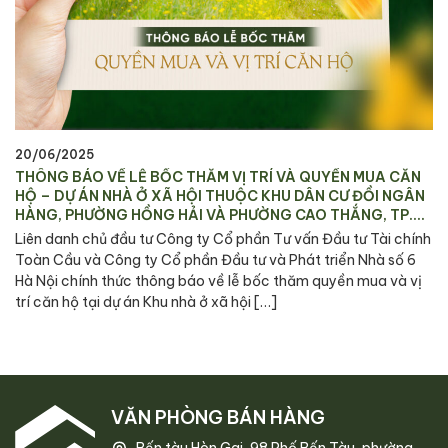
20/06/2025
THÔNG BÁO VỀ LỄ BỐC THĂM VỊ TRÍ VÀ QUYỀN MUA CĂN
HỘ – DỰ ÁN NHÀ Ở XÃ HỘI THUỘC KHU DÂN CƯ ĐỒI NGÂN
HÀNG, PHƯỜNG HỒNG HẢI VÀ PHƯỜNG CAO THẮNG, TP.
HẠ LONG
Liên danh chủ đầu tư Công ty Cổ phần Tư vấn Đầu tư Tài chính
Toàn Cầu và Công ty Cổ phần Đầu tư và Phát triển Nhà số 6
Hà Nội chính thức thông báo về lễ bốc thăm quyền mua và vị
trí căn hộ tại dự án Khu nhà ở xã hội […]
VĂN PHÒNG BÁN HÀNG