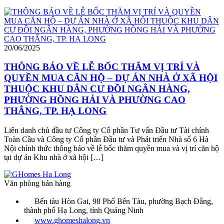
20/06/2025
THÔNG BÁO VỀ LỄ BỐC THĂM VỊ TRÍ VÀ
QUYỀN MUA CĂN HỘ – DỰ ÁN NHÀ Ở XÃ HỘI
THUỘC KHU DÂN CƯ ĐỒI NGÂN HÀNG,
PHƯỜNG HỒNG HẢI VÀ PHƯỜNG CAO
THẮNG, TP. HẠ LONG
Liên danh chủ đầu tư Công ty Cổ phần Tư vấn Đầu tư Tài chính
Toàn Cầu và Công ty Cổ phần Đầu tư và Phát triển Nhà số 6 Hà
Nội chính thức thông báo về lễ bốc thăm quyền mua và vị trí căn hộ
tại dự án Khu nhà ở xã hội […]
Văn phòng bán hàng
Bến tàu Hòn Gai, 98 Phố Bến Tàu, phường Bạch Đằng,
thành phố Hạ Long, tỉnh Quảng Ninh
www.ghomeshalong.vn