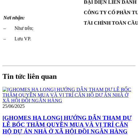
ĐẠI DIỆN LIÊN DANH
CÔNG TY CỔ PHẦN T
Nơi nhận:
TÀI CHÍNH TOÀN CẦ
– Như trên;
– Lưu VP.
Tin tức liên quan
25/06/2025
[GHOMES HA LONG] HƯỚNG DẪN THAM DỰ
LỄ BỐC THĂM QUYỀN MUA VÀ VỊ TRÍ CĂN
HỘ DỰ ÁN NHÀ Ở XÃ HỘI ĐỒI NGÂN HÀNG