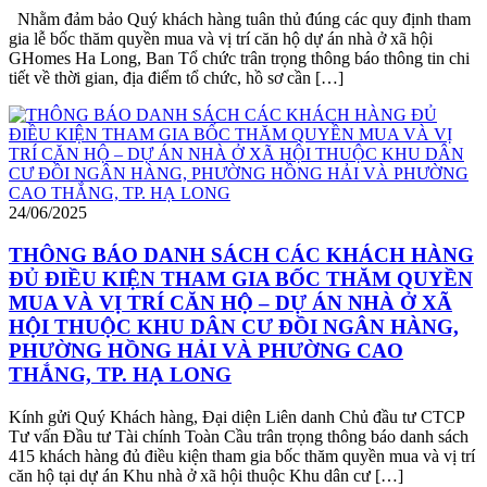
Nhằm đảm bảo Quý khách hàng tuân thủ đúng các quy định tham
gia lễ bốc thăm quyền mua và vị trí căn hộ dự án nhà ở xã hội
GHomes Ha Long, Ban Tổ chức trân trọng thông báo thông tin chi
tiết về thời gian, địa điểm tổ chức, hồ sơ cần […]
24/06/2025
THÔNG BÁO DANH SÁCH CÁC KHÁCH HÀNG
ĐỦ ĐIỀU KIỆN THAM GIA BỐC THĂM QUYỀN
MUA VÀ VỊ TRÍ CĂN HỘ – DỰ ÁN NHÀ Ở XÃ
HỘI THUỘC KHU DÂN CƯ ĐỒI NGÂN HÀNG,
PHƯỜNG HỒNG HẢI VÀ PHƯỜNG CAO
THẮNG, TP. HẠ LONG
Kính gửi Quý Khách hàng, Đại diện Liên danh Chủ đầu tư CTCP
Tư vấn Đầu tư Tài chính Toàn Cầu trân trọng thông báo danh sách
415 khách hàng đủ điều kiện tham gia bốc thăm quyền mua và vị trí
căn hộ tại dự án Khu nhà ở xã hội thuộc Khu dân cư […]